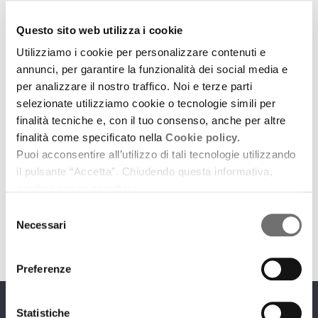
Questo sito web utilizza i cookie
Utilizziamo i cookie per personalizzare contenuti e
annunci, per garantire la funzionalità dei social media e
per analizzare il nostro traffico. Noi e terze parti
Emilia-Romagna Music Commission
selezionate utilizziamo cookie o tecnologie simili per
Blues Eye per la legalità e per la tutela dei musicisti
finalità tecniche e, con il tuo consenso, anche per altre
finalità come specificato nella
Cookie policy.
5 giugno 2019
Puoi acconsentire all’utilizzo di tali tecnologie utilizzando
il pulsante “Accetta”. Chiudendo questa informativa,
Dal Festival Spiagge Soul alle campagne Musica a
continui senza accettare.
0,99€ e #LEGALIVEIT
Selezione
download
Ascolta
Podcast
Necessari
del
consenso
Preferenze
Statistiche