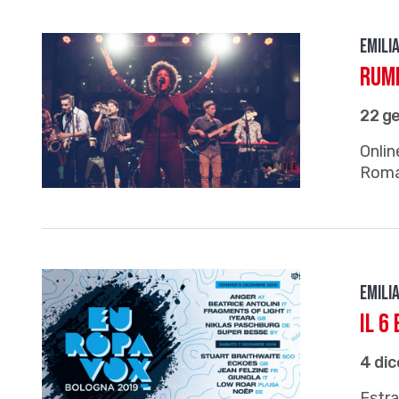
Emili
Rumb
22 g
Onlin
Rom
Emili
Il 6
4 di
Estra