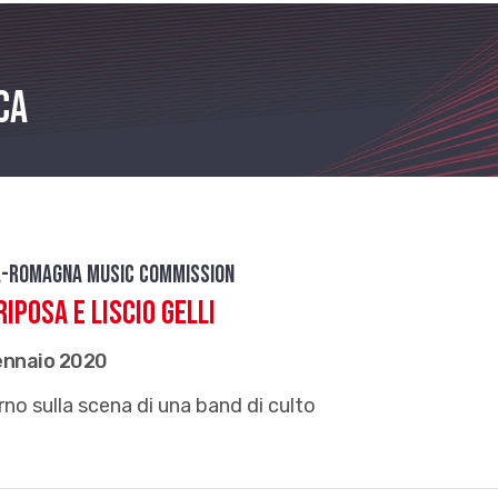
ca
a-Romagna Music Commission
riposa e Liscio Gelli
ennaio 2020
torno sulla scena di una band di culto