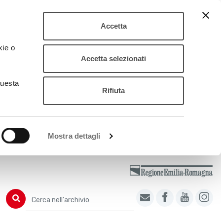
Accetta
kie o
Accetta selezionati
questa
Rifiuta
Mostra dettagli
Cerca nell'archivio
Cerca