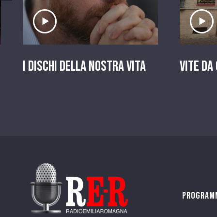
Ascolta il servizio
A
I dischi della nostra vita
Vite da
Program