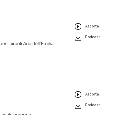
Ascolta
download
Podcast
r i circoli Arci dell’Emilia-
Ascolta
download
Podcast
usicale europea