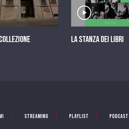
scolta il servizio
Ascolta il serviz
 Collezione
La stanza dei Libri
mi
Streaming
Playlist
PODCAST