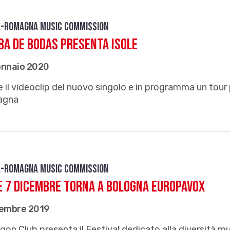
a-Romagna Music Commission
a de Bodas presenta ISOLE
ennaio 2020
e il videoclip del nuovo singolo e in programma un tour pe
agna
a-Romagna Music Commission
 e 7 dicembre torna a Bologna Europavox
cembre 2019
gon Club presenta il Festival dedicato alla diversità m