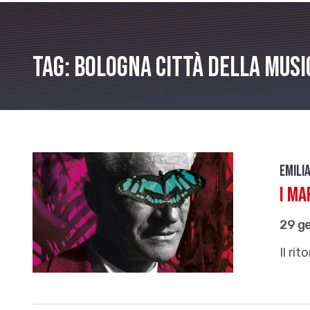
Tag: Bologna città della musi
Emili
I Ma
29 g
Il ri