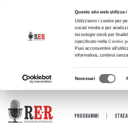
Questo sito web utilizza i
Utilizziamo i cookie per pe
social media e per analizza
tecnologie simili per finali
specificato nella
Cookie po
Puoi acconsentire all’utili
informativa, continui senz
Selezione
Necessari
del
consenso
Salta al contenuto principale
Programmi
Strea