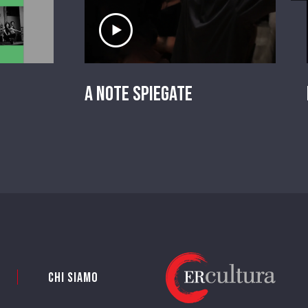
io
Ascolta il servizio
A Note Spiegate
Chi siamo