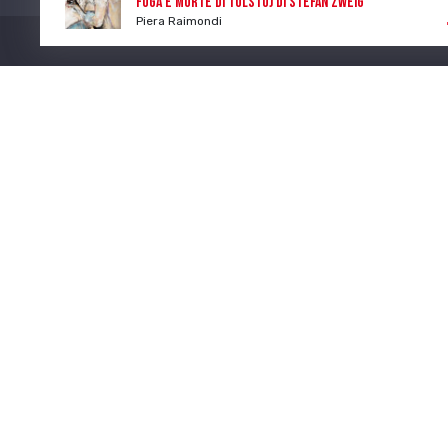
Fuga e morte di Tolstoj di Stefan Zweig
Piera Raimondi
Program
Num. Lic. SIAE 473/I/06-600
CONTATTI
I