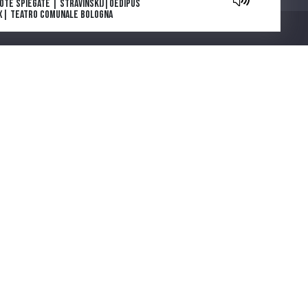
Note Spiegate | Stravinskij|Oedipus
x| Teatro Comunale Bologna
owers are blooming in Antarctica: la
e e l’inizio
ga e morte di Tolstoj di Stefan Zweig
ia Deflorian porta in scena La
getariana, romanzo della scrittrice
Chi siamo
emio Nobel Han Kang
parola che cura. "Come gli Uccelli",
 scena il capolavoro di Mouawad
note spiegate | Carmen |Bizet |
atro Regio di Parma
ntano da Cinecittà. Una serie podcast
cinque puntate ideata e scritta da
muele Govoni e prodotta da Ferrara
Città del Cinema
COOKIE POLICY