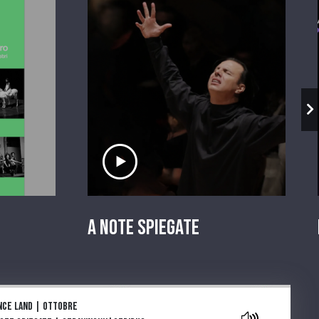
io
Ascolta il servizio
A Note Spiegate
aylist
nce land | Ottobre