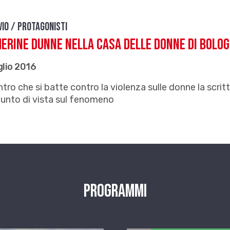
vio / Protagonisti
erine Dunne nella Casa delle donne di Bolo
glio 2016
ntro che si batte contro la violenza sulle donne la scrit
unto di vista sul fenomeno
Programmi