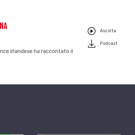
gna
Ascolta
download
Podcast
trice irlandese ha raccontato il