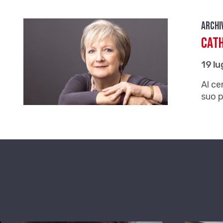
Archi
Cath
19 lu
Al ce
suo p