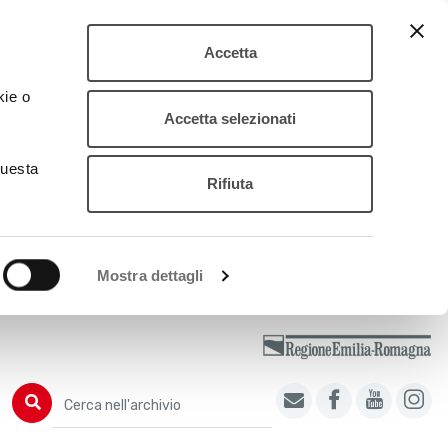
Accetta
kie o
Accetta selezionati
questa
Rifiuta
Mostra dettagli
Cerca nell'archivio
Cerca