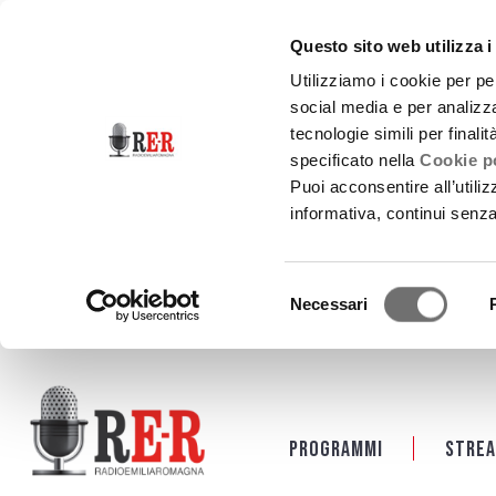
Questo sito web utilizza i
Utilizziamo i cookie per pe
social media e per analizza
tecnologie simili per finali
specificato nella
Cookie po
Puoi acconsentire all’utili
informativa, continui senz
Selezione
Necessari
del
consenso
Salta al contenuto principale
Programmi
Strea