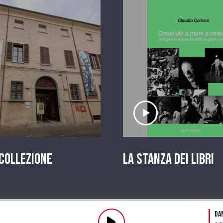
scolta il servizio
Ascolta il serviz
 Collezione
La stanza dei Libri
Pl
Da