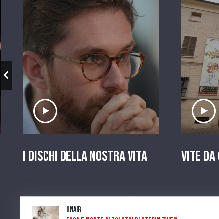
Ascolta il servizio
A
I dischi della nostra vita
Vite da
OnAir