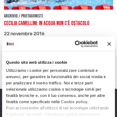
Archivio / Protagonisti
Cecilia Camellini: in acqua non c’è ostacolo
22 novembre 2016
La nuotatrice paralimpica di Formigine è tornata
da Rio con una nuova medaglia nel suo
straordinario palmares
Questo sito web utilizza i cookie
download
Ascolta
Podcast
Utilizziamo i cookie per personalizzare contenuti e
annunci, per garantire la funzionalità dei social media e
per analizzare il nostro traffico. Noi e terze parti
selezionate utilizziamo cookie o tecnologie simili per
finalità tecniche e, con il tuo consenso, anche per altre
finalità come specificato nella
Cookie policy.
Programmi
Puoi acconsentire all’utilizzo di tali tecnologie utilizzando
il pulsante “Accetta”. Chiudendo questa informativa,