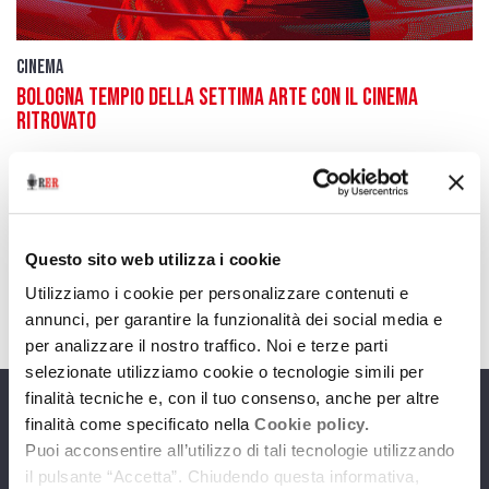
Cinema
Bologna tempio della settima arte con Il Cinema
Ritrovato
21 giugno 2019
Dal 22 al 30 giugno un programma inebriante e
grandi ospiti internazionali
Questo sito web utilizza i cookie
download
Ascolta
Podcast
Utilizziamo i cookie per personalizzare contenuti e
annunci, per garantire la funzionalità dei social media e
per analizzare il nostro traffico. Noi e terze parti
selezionate utilizziamo cookie o tecnologie simili per
finalità tecniche e, con il tuo consenso, anche per altre
Programmi
finalità come specificato nella
Cookie policy.
Puoi acconsentire all’utilizzo di tali tecnologie utilizzando
il pulsante “Accetta”. Chiudendo questa informativa,