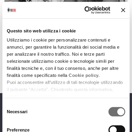
Cinema
Buon compleanno, Sir Chaplin!
Questo sito web utilizza i cookie
16 aprile 2019
Utilizziamo i cookie per personalizzare contenuti e
annunci, per garantire la funzionalità dei social media e
La sorpresa della Cineteca di Bologna per il
per analizzare il nostro traffico. Noi e terze parti
130esimo anniversario del grande cineasta
selezionate utilizziamo cookie o tecnologie simili per
download
Ascolta
Podcast
finalità tecniche e, con il tuo consenso, anche per altre
finalità come specificato nella
Cookie policy.
Puoi acconsentire all’utilizzo di tali tecnologie utilizzando
il pulsante “Accetta”. Chiudendo questa informativa,
continui senza accettare.
Selezione
Programmi
Necessari
del
consenso
Preferenze