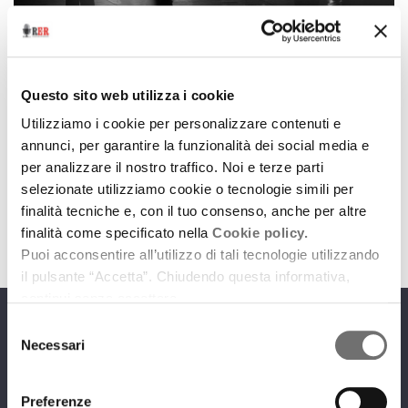
Dance Land
Dance Land. Febbraio
Questo sito web utilizza i cookie
29 gennaio 2025
Utilizziamo i cookie per personalizzare contenuti e
annunci, per garantire la funzionalità dei social media e
Gli imperdibili appuntamenti di danza scelti per noi
per analizzare il nostro traffico. Noi e terze parti
da Carmelo Zapparrata
selezionate utilizziamo cookie o tecnologie simili per
download
Ascolta
Podcast
finalità tecniche e, con il tuo consenso, anche per altre
finalità come specificato nella
Cookie policy.
Puoi acconsentire all’utilizzo di tali tecnologie utilizzando
il pulsante “Accetta”. Chiudendo questa informativa,
continui senza accettare.
Selezione
Programmi
Necessari
del
consenso
Preferenze