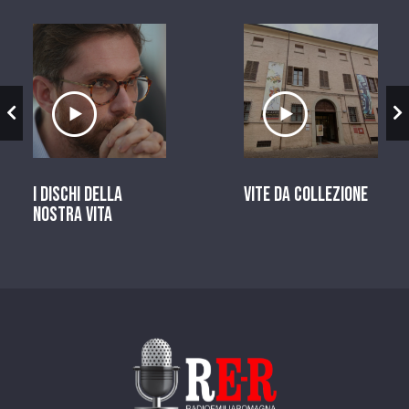
zio
Ascolta il servizio
Ascolta il ser
I dischi della
Vite da Collezione
nostra vita