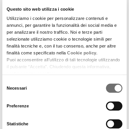
download
Ascolta
Podcast
Questo sito web utilizza i cookie
Utilizziamo i cookie per personalizzare contenuti e
annunci, per garantire la funzionalità dei social media e
per analizzare il nostro traffico. Noi e terze parti
selezionate utilizziamo cookie o tecnologie simili per
finalità tecniche e, con il tuo consenso, anche per altre
finalità come specificato nella
Cookie policy.
Puoi acconsentire all’utilizzo di tali tecnologie utilizzando
il pulsante “Accetta”. Chiudendo questa informativa,
continui senza accettare.
Selezione
Necessari
del
consenso
Preferenze
Racconti d'autore
Silenzio a Calcutta (per Michelangelo Antonioni e
Statistiche
Nemai Ghosh)