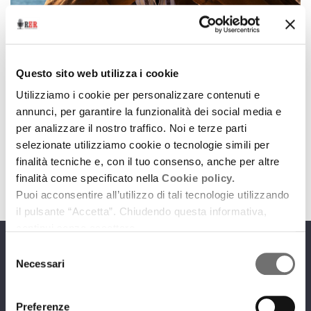
Cinema
Nuove visioni
Questo sito web utilizza i cookie
Nuove visioni
Utilizziamo i cookie per personalizzare contenuti e
2 giugno 2022
annunci, per garantire la funzionalità dei social media e
per analizzare il nostro traffico. Noi e terze parti
Cosa non perdere in sala a giugno
selezionate utilizziamo cookie o tecnologie simili per
download
Ascolta
Podcast
finalità tecniche e, con il tuo consenso, anche per altre
finalità come specificato nella
Cookie policy.
Puoi acconsentire all’utilizzo di tali tecnologie utilizzando
il pulsante “Accetta”. Chiudendo questa informativa,
continui senza accettare.
Selezione
Programmi
Necessari
del
consenso
Preferenze