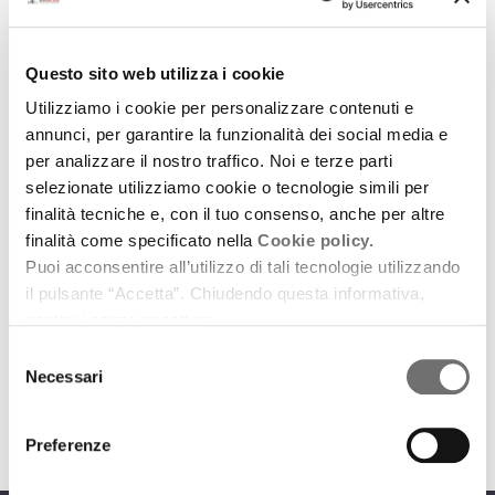
Questo sito web utilizza i cookie
Utilizziamo i cookie per personalizzare contenuti e
annunci, per garantire la funzionalità dei social media e
per analizzare il nostro traffico. Noi e terze parti
selezionate utilizziamo cookie o tecnologie simili per
Racconti d'autore
finalità tecniche e, con il tuo consenso, anche per altre
Affinché possano fiorire
finalità come specificato nella
Cookie policy.
Puoi acconsentire all’utilizzo di tali tecnologie utilizzando
24 novembre 2016
il pulsante “Accetta”. Chiudendo questa informativa,
continui senza accettare.
Testo di Sara Trofa per un racconto illustrato da
Daniela Tieni
Selezione
Necessari
del
download
Ascolta
Podcast
consenso
Preferenze