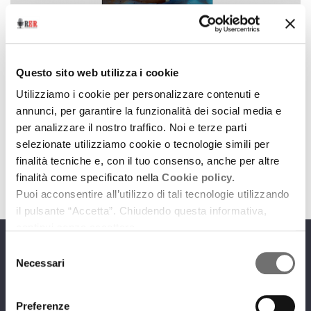
La stanza dei Libri
Exit West, di Mohsin Hamid
Questo sito web utilizza i cookie
2 aprile 2021
Utilizziamo i cookie per personalizzare contenuti e
annunci, per garantire la funzionalità dei social media e
Legge Daniele Cavone Felicioni (Compagnia
per analizzare il nostro traffico. Noi e terze parti
permanente di ERT Fondazione)
selezionate utilizziamo cookie o tecnologie simili per
download
Ascolta
Podcast
finalità tecniche e, con il tuo consenso, anche per altre
finalità come specificato nella
Cookie policy.
Puoi acconsentire all’utilizzo di tali tecnologie utilizzando
il pulsante “Accetta”. Chiudendo questa informativa,
continui senza accettare.
Selezione
Programmi
Necessari
del
consenso
Preferenze