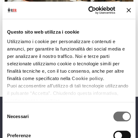
Specchio delle mie trame
Specchio delle mie trame. Incontri ravvicinati con la
Questo sito web utilizza i cookie
Compagnia Ert. Wet Market
Utilizziamo i cookie per personalizzare contenuti e
3 novembre 2020
annunci, per garantire la funzionalità dei social media e
per analizzare il nostro traffico. Noi e terze parti
Ne parliamo con Michele Dell'Utri e Diana Manea
selezionate utilizziamo cookie o tecnologie simili per
download
Ascolta
Podcast
finalità tecniche e, con il tuo consenso, anche per altre
finalità come specificato nella
Cookie policy.
Puoi acconsentire all’utilizzo di tali tecnologie utilizzando
il pulsante “Accetta”. Chiudendo questa informativa,
continui senza accettare.
Selezione
Programmi
Necessari
del
consenso
Preferenze