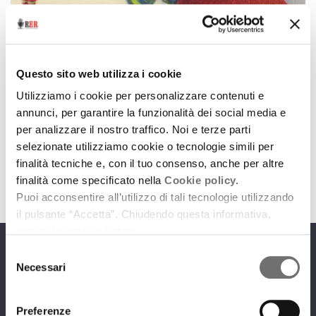
Cinema
Cartoon Club
Questo sito web utilizza i cookie
14 luglio 2015
Utilizziamo i cookie per personalizzare contenuti e
annunci, per garantire la funzionalità dei social media e
A Rimini il Festival Internazionale di animazione,
per analizzare il nostro traffico. Noi e terze parti
fumetto e game per esperti e appassionati
selezionate utilizziamo cookie o tecnologie simili per
download
Ascolta
Podcast
finalità tecniche e, con il tuo consenso, anche per altre
finalità come specificato nella
Cookie policy.
Puoi acconsentire all’utilizzo di tali tecnologie utilizzando
il pulsante “Accetta”. Chiudendo questa informativa,
continui senza accettare.
Selezione
Programmi
Necessari
del
consenso
Preferenze