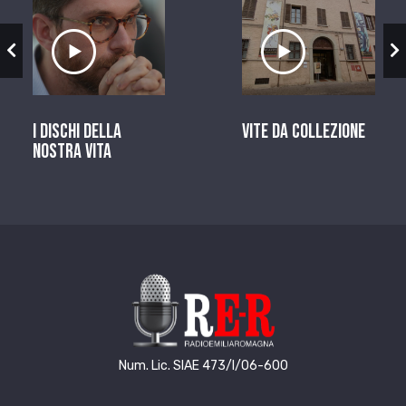
zio
Ascolta il servizio
Ascolta il ser
I dischi della
Vite da Collezione
nostra vita
Num. Lic. SIAE 473/I/06-600