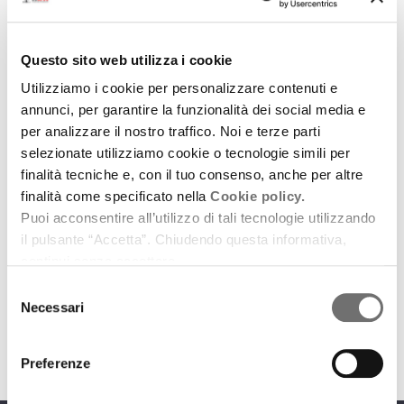
Questo sito web utilizza i cookie
Utilizziamo i cookie per personalizzare contenuti e
annunci, per garantire la funzionalità dei social media e
per analizzare il nostro traffico. Noi e terze parti
Spettacoli in Emilia-Romagna
selezionate utilizziamo cookie o tecnologie simili per
Emma e le altre
finalità tecniche e, con il tuo consenso, anche per altre
finalità come specificato nella
Cookie policy.
6 aprile 2017
Puoi acconsentire all’utilizzo di tali tecnologie utilizzando
il pulsante “Accetta”. Chiudendo questa informativa,
Un'intervista a Emma Dante e una conversazione
continui senza accettare.
con Laura Mariani sulle donne registe in un'ottica di
genere
Selezione
Necessari
del
download
Ascolta
Podcast
consenso
Preferenze