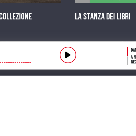
 Collezione
La stanza dei Libri
Pl
Da
A 
Re
Fl
fin
Fu
Dar
ve
mi
Streaming
Playlist
PODCAST
Pr
La 
in
A 
Te
Lo
in 