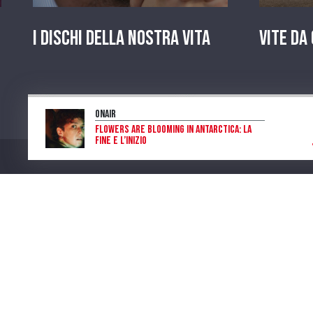
I dischi della nostra vita
Vite da
OnAir
Flowers are blooming in Antarctica: la
fine e l’inizio
Laura Di Salvo
Program
Num. Lic. SIAE 473/I/06-600