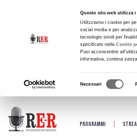
Questo sito web utilizza i
Utilizziamo i cookie per pe
social media e per analizza
tecnologie simili per finali
specificato nella
Cookie po
Puoi acconsentire all’utili
informativa, continui senz
Selezione
Necessari
del
consenso
Salta al contenuto principale
Programmi
Strea