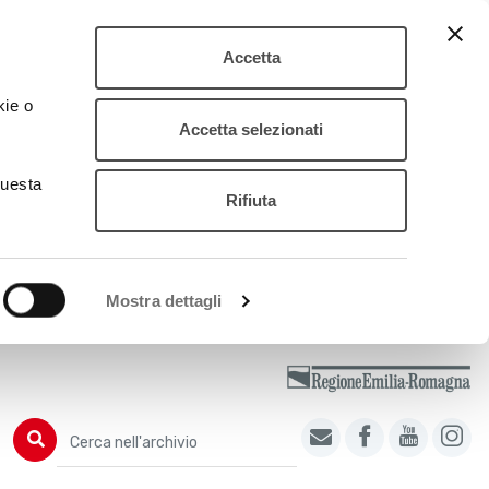
Accetta
kie o
Accetta selezionati
questa
Rifiuta
Mostra dettagli
Cerca nell'archivio
Cerca