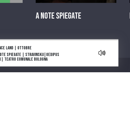
A Note Spiegate
aylist
nce land | Ottobre
Note Spiegate | Stravinskij|Oedipus
x| Teatro Comunale Bologna
owers are blooming in Antarctica: la
e e l’inizio
ga e morte di Tolstoj di Stefan Zweig
ia Deflorian porta in scena La
getariana, romanzo della scrittrice
Chi siamo
emio Nobel Han Kang
parola che cura. "Come gli Uccelli",
 scena il capolavoro di Mouawad
note spiegate | Carmen |Bizet |
atro Regio di Parma
ntano da Cinecittà. Una serie podcast
cinque puntate ideata e scritta da