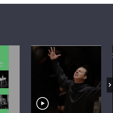
io
Ascolta il servizio