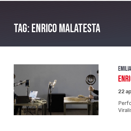
Tag: Enrico Malatesta
Emili
Enri
22 ap
Perfo
Vira