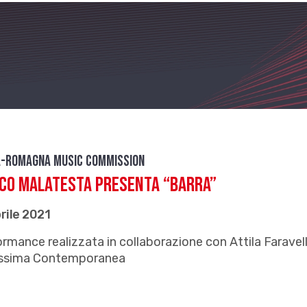
a-Romagna Music Commission
co Malatesta presenta “Barra”
rile 2021
rmance realizzata in collaborazione con Attila Faravell
lissima Contemporanea