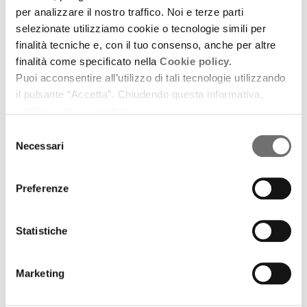
per analizzare il nostro traffico. Noi e terze parti
selezionate utilizziamo cookie o tecnologie simili per
finalità tecniche e, con il tuo consenso, anche per altre
finalità come specificato nella
Cookie policy.
Puoi acconsentire all’utilizzo di tali tecnologie utilizzando
il pulsante “Accetta”. Chiudendo questa informativa,
continui senza accettare.
Selezione
Necessari
del
consenso
Preferenze
Racconti d'autore
Piccola storia di un fante italiano
Statistiche
26 novembre 2015
Testo di Eraldo Baldini tratto dal volume “La
Marketing
collezione di cartoline della Grande Guerra nel
Museo Francesco Baracca di Lugo” (a cura di