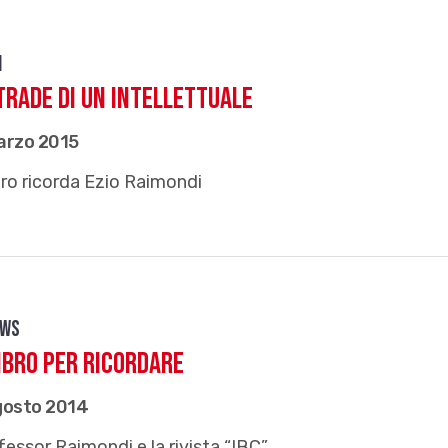
i
trade di un intellettuale
arzo 2015
bro ricorda Ezio Raimondi
ews
ibro per ricordare
gosto 2014
ofessor Raimondi e la rivista “IBC”