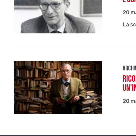
20 m
La sc
Archi
Rico
un’i
20 m