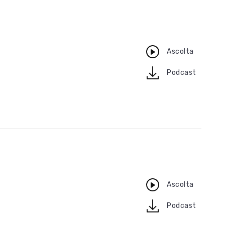
Ascolta
download
Podcast
Ascolta
download
Podcast