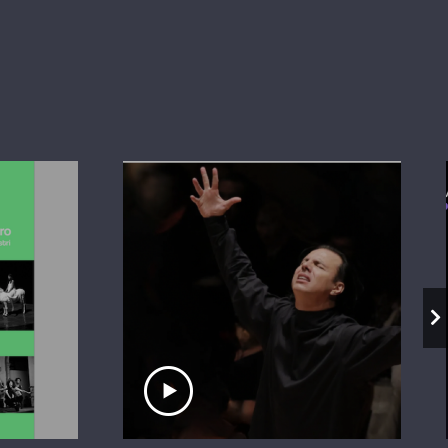
io
Ascolta il servizio