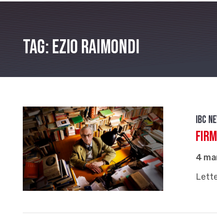
Tag: Ezio Raimondi
IBC n
Firm
4 ma
Lette