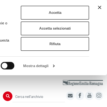
Accetta
kie o
Accetta selezionati
questa
Rifiuta
Mostra dettagli
Cerca nell'archivio
Cerca