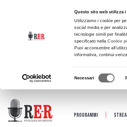
Questo sito web utilizza i
Utilizziamo i cookie per pe
social media e per analizza
tecnologie simili per finali
specificato nella
Cookie po
Puoi acconsentire all’utili
informativa, continui senz
Selezione
Necessari
del
consenso
Salta al contenuto principale
Programmi
Strea