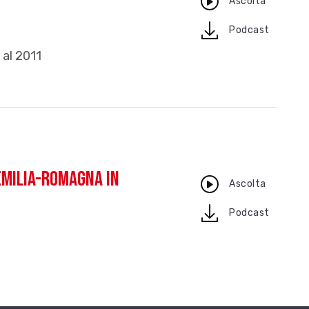
Ascolta
download
Podcast
 al 2011
'Emilia-Romagna in
Ascolta
download
Podcast