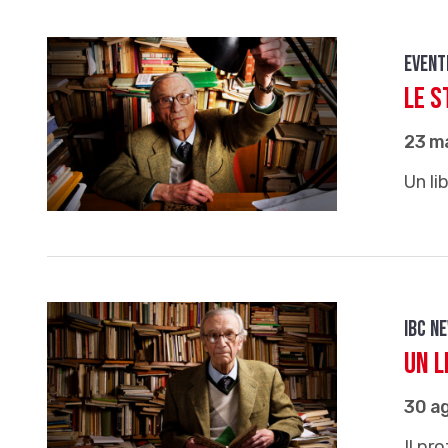
Event
Le s
23 m
Un li
IBC n
Un l
30 a
Il pr