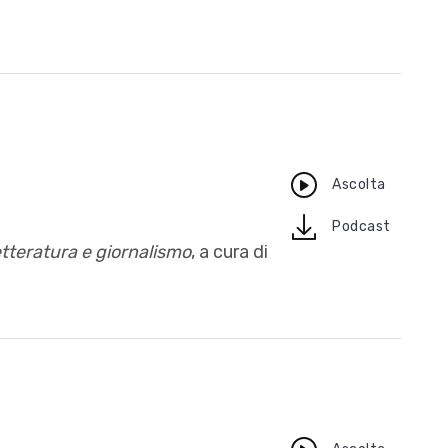
Ascolta
download
Podcast
 letteratura e giornalismo
, a cura di