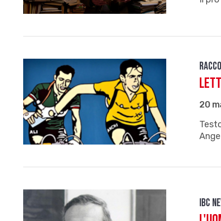
Racco
Lett
20 m
Testo
Angel
IBC n
L'uo