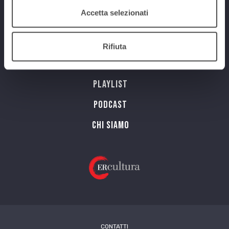
Num. Lic. SIAE 473/I/06-600
Accetta selezionati
Programmi
Rifiuta
Streaming
Playlist
PODCAST
Chi siamo
CONTATTI