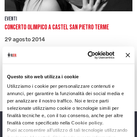
Eventi
Concerto Olimpico a Castel San Pietro Terme
29 agosto 2014
Yuri Bashmet e i Solisti di Mosca ripropongono il
Concerto di apertura delle Olimpiadi invernali di
Sochi… un grande evento musicale curato da
Emilia Romagna Festival
Questo sito web utilizza i cookie
download
Ascolta
Podcast
Utilizziamo i cookie per personalizzare contenuti e
annunci, per garantire la funzionalità dei social media e
per analizzare il nostro traffico. Noi e terze parti
selezionate utilizziamo cookie o tecnologie simili per
finalità tecniche e, con il tuo consenso, anche per altre
finalità come specificato nella
Cookie policy.
Programmi
Puoi acconsentire all’utilizzo di tali tecnologie utilizzando