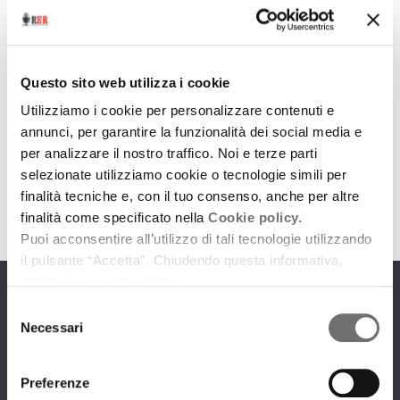
Cinema
Conversando con Francesco Bianconi
Questo sito web utilizza i cookie
Utilizziamo i cookie per personalizzare contenuti e
27 luglio 2015
annunci, per garantire la funzionalità dei social media e
Il leader dei Baustelle al Bellaria Film Festival
per analizzare il nostro traffico. Noi e terze parti
selezionate utilizziamo cookie o tecnologie simili per
download
Ascolta
Podcast
finalità tecniche e, con il tuo consenso, anche per altre
finalità come specificato nella
Cookie policy.
Puoi acconsentire all’utilizzo di tali tecnologie utilizzando
il pulsante “Accetta”. Chiudendo questa informativa,
continui senza accettare.
Programmi
Selezione
Necessari
del
consenso
Preferenze