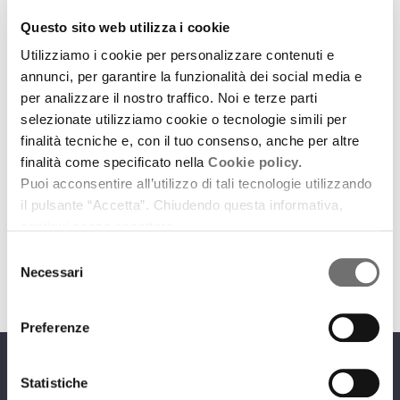
Questo sito web utilizza i cookie
Utilizziamo i cookie per personalizzare contenuti e
annunci, per garantire la funzionalità dei social media e
per analizzare il nostro traffico. Noi e terze parti
selezionate utilizziamo cookie o tecnologie simili per
finalità tecniche e, con il tuo consenso, anche per altre
Emilia-Romagna Music Commission
finalità come specificato nella
Cookie policy.
Tre anni di Legge Musica: suona la playlist del 2020
Puoi acconsentire all’utilizzo di tali tecnologie utilizzando
il pulsante “Accetta”. Chiudendo questa informativa,
8 febbraio 2021
continui senza accettare.
download
Ascolta
Podcast
Selezione
Necessari
del
consenso
Preferenze
Programmi
Statistiche