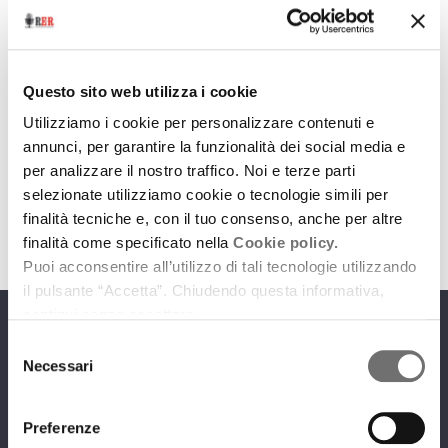
Archivio / Università
A Ferrara, il giro del mondo in tre giorni del
Questo sito web utilizza i cookie
giornalismo “Internazionale”
Utilizziamo i cookie per personalizzare contenuti e
annunci, per garantire la funzionalità dei social media e
6 ottobre 2010
per analizzare il nostro traffico. Noi e terze parti
selezionate utilizziamo cookie o tecnologie simili per
download
Ascolta
Podcast
finalità tecniche e, con il tuo consenso, anche per altre
finalità come specificato nella
Cookie policy.
Puoi acconsentire all’utilizzo di tali tecnologie utilizzando
il pulsante “Accetta”. Chiudendo questa informativa,
continui senza accettare.
Programmi
Selezione
Necessari
del
consenso
Preferenze