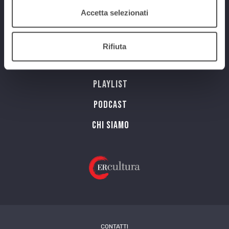
Num. Lic. SIAE 473/I/06-600
Accetta selezionati
Programmi
Rifiuta
Streaming
Playlist
PODCAST
Chi siamo
CONTATTI