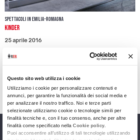
Spettacoli in Emilia-Romagna
Kinder
25 aprile 2016
La nuova produzione di Lenz Fondazione sulla
tragedia dei bambini ebrei di Parma vittime dello
sterminio nazista. Prima nazionale il 25 aprile a
Parma
Questo sito web utilizza i cookie
download
Ascolta
Podcast
Utilizziamo i cookie per personalizzare contenuti e
annunci, per garantire la funzionalità dei social media e
per analizzare il nostro traffico. Noi e terze parti
selezionate utilizziamo cookie o tecnologie simili per
finalità tecniche e, con il tuo consenso, anche per altre
finalità come specificato nella
Cookie policy.
Programmi
Puoi acconsentire all’utilizzo di tali tecnologie utilizzando