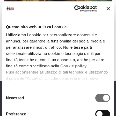
Spettacoli in Emilia-Romagna
Daria Deflorian porta in scena La vegetariana,
Questo sito web utilizza i cookie
romanzo della scrittrice Premio Nobel Han Kang
Utilizziamo i cookie per personalizzare contenuti e
15 ottobre 2024
annunci, per garantire la funzionalità dei social media e
per analizzare il nostro traffico. Noi e terze parti
Intervista all'attrice e regista
selezionate utilizziamo cookie o tecnologie simili per
download
Ascolta
Podcast
finalità tecniche e, con il tuo consenso, anche per altre
finalità come specificato nella
Cookie policy.
Puoi acconsentire all’utilizzo di tali tecnologie utilizzando
il pulsante “Accetta”. Chiudendo questa informativa,
continui senza accettare.
Selezione
Programmi
Necessari
del
consenso
Preferenze