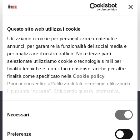
Eventi
La memoria di Leo
Questo sito web utilizza i cookie
Utilizziamo i cookie per personalizzare contenuti e
10 giugno 2017
annunci, per garantire la funzionalità dei social media e
Il Fondo-Archivio De Berardinis racconta l'artista
per analizzare il nostro traffico. Noi e terze parti
selezionate utilizziamo cookie o tecnologie simili per
download
Ascolta
Podcast
finalità tecniche e, con il tuo consenso, anche per altre
finalità come specificato nella
Cookie policy.
Puoi acconsentire all’utilizzo di tali tecnologie utilizzando
il pulsante “Accetta”. Chiudendo questa informativa,
continui senza accettare.
Programmi
Selezione
Necessari
del
consenso
Preferenze