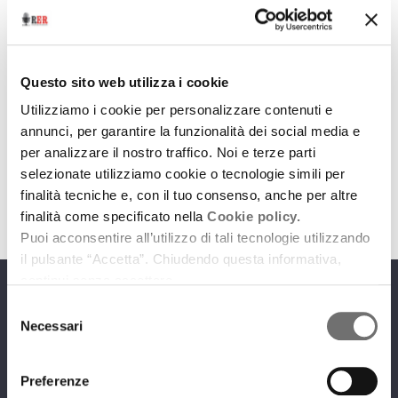
Archivio / Magazzini free music
Un po' di... musica
Questo sito web utilizza i cookie
Utilizziamo i cookie per personalizzare contenuti e
10 gennaio 2011
annunci, per garantire la funzionalità dei social media e
da Magazzini Sonori
per analizzare il nostro traffico. Noi e terze parti
selezionate utilizziamo cookie o tecnologie simili per
download
Ascolta
Podcast
finalità tecniche e, con il tuo consenso, anche per altre
finalità come specificato nella
Cookie policy.
Puoi acconsentire all’utilizzo di tali tecnologie utilizzando
il pulsante “Accetta”. Chiudendo questa informativa,
continui senza accettare.
Programmi
Selezione
Necessari
del
consenso
Preferenze