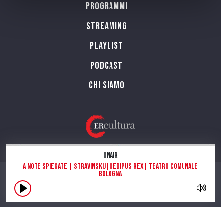
Programmi
Streaming
Playlist
PODCAST
Chi siamo
OnAir
A Note Spiegate | Stravinskij|Oedipus Rex| Teatro Comunale
Bologna
CONTATTI
INFORMAZIONI SUL SITO
NOTE LEGALI