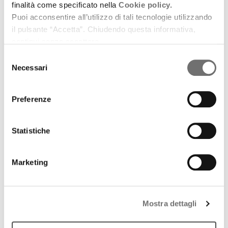
finalità come specificato nella
Cookie policy.
Puoi acconsentire all’utilizzo di tali tecnologie utilizzando
il pulsante “Accetta”. Chiudendo questa informativa,
continui senza accettare.
Selezione
Necessari
del
consenso
Preferenze
Emilia-Romagna Music Commission
Viralissima
Statistiche
12 giugno 2020
Marketing
Lasciati contagiare dalla musica dell’Emilia-
Romagna!
download
Ascolta
Podcast
Mostra dettagli