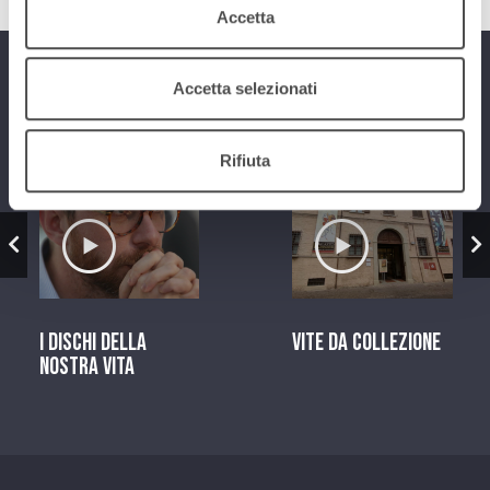
Accetta
Programmi
Accetta selezionati
Rifiuta
zio
Ascolta il servizio
Ascolta il ser
I dischi della
Vite da Collezione
nostra vita