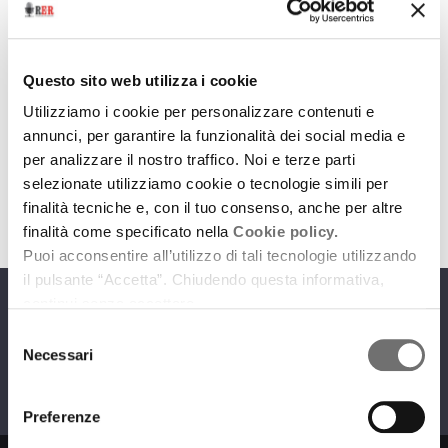
Dance Land
Questo sito web utilizza i cookie
Dance Land. Luglio/Agosto
Utilizziamo i cookie per personalizzare contenuti e
6 luglio 2022
annunci, per garantire la funzionalità dei social media e
per analizzare il nostro traffico. Noi e terze parti
download
Ascolta
Podcast
selezionate utilizziamo cookie o tecnologie simili per
finalità tecniche e, con il tuo consenso, anche per altre
finalità come specificato nella
Cookie policy.
Puoi acconsentire all’utilizzo di tali tecnologie utilizzando
il pulsante “Accetta”. Chiudendo questa informativa,
continui senza accettare.
Programmi
Selezione
Necessari
del
consenso
Preferenze