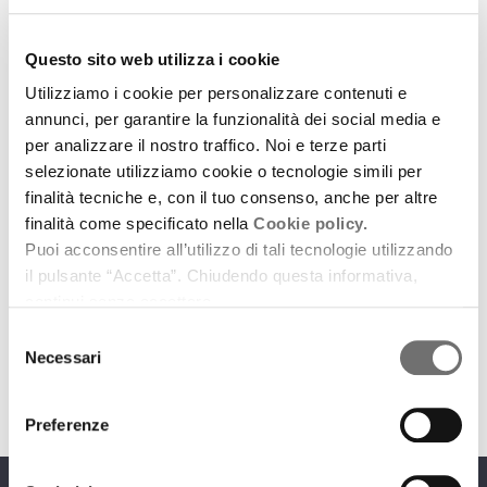
Questo sito web utilizza i cookie
Utilizziamo i cookie per personalizzare contenuti e
annunci, per garantire la funzionalità dei social media e
per analizzare il nostro traffico. Noi e terze parti
selezionate utilizziamo cookie o tecnologie simili per
Mostre
finalità tecniche e, con il tuo consenso, anche per altre
E’ stato e resta MAGNUS
finalità come specificato nella
Cookie policy.
Puoi acconsentire all’utilizzo di tali tecnologie utilizzando
20 novembre 2015
il pulsante “Accetta”. Chiudendo questa informativa,
Una mostra ricca di inediti per ricordare grande un
continui senza accettare.
maestro del fumetto
Selezione
download
Necessari
Ascolta
Podcast
del
consenso
Preferenze