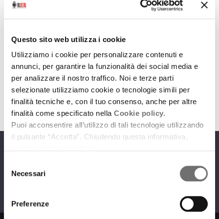
Emilia-Romagna Music Commission
Questo sito web utilizza i cookie
Tre anni di Legge Musica: suona la playlist del 2020
Utilizziamo i cookie per personalizzare contenuti e
8 febbraio 2021
annunci, per garantire la funzionalità dei social media e
per analizzare il nostro traffico. Noi e terze parti
download
Ascolta
Podcast
selezionate utilizziamo cookie o tecnologie simili per
finalità tecniche e, con il tuo consenso, anche per altre
finalità come specificato nella
Cookie policy.
Puoi acconsentire all’utilizzo di tali tecnologie utilizzando
il pulsante “Accetta”. Chiudendo questa informativa,
continui senza accettare.
Programmi
Selezione
Necessari
del
consenso
Preferenze