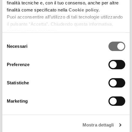
finalità tecniche e, con il tuo consenso, anche per altre
finalità come specificato nella
Cookie policy.
Puoi acconsentire all’utilizzo di tali tecnologie utilizzando
il pulsante “Accetta”. Chiudendo questa informativa,
continui senza accettare.
Selezione
Necessari
del
consenso
Preferenze
Racconti d'autore
Statistiche
Al bordo della strada
19 luglio 2012
Marketing
Di Vittorio Ferorelli e Matteo Sauli, Bononia
University Press, Bologna, 2012 (prima puntata)
Mostra dettagli
download
Ascolta
Podcast