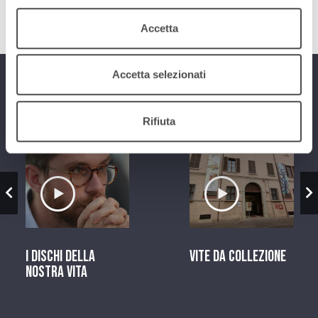
Accetta
Accetta selezionati
Programmi
Rifiuta
zio
Ascolta il servizio
Ascolta il ser
I dischi della
Vite da Collezione
nostra vita