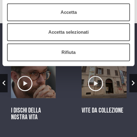
Accetta
Accetta selezionati
Programmi
Rifiuta
zio
Ascolta il servizio
Ascolta il ser
I dischi della
Vite da Collezione
nostra vita