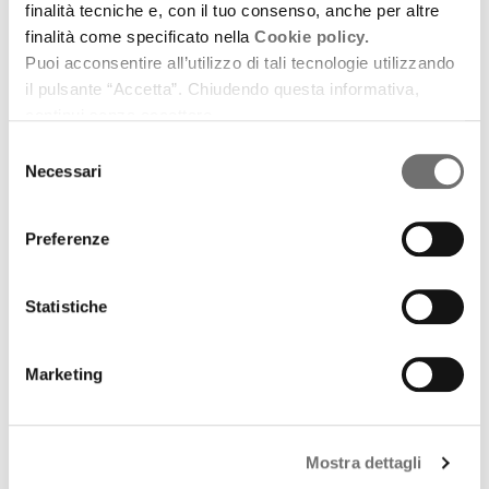
finalità tecniche e, con il tuo consenso, anche per altre
finalità come specificato nella
Cookie policy.
Puoi acconsentire all’utilizzo di tali tecnologie utilizzando
il pulsante “Accetta”. Chiudendo questa informativa,
continui senza accettare.
Selezione
Necessari
del
consenso
Preferenze
Dance Land
Statistiche
Dance Land. Settembre
2 settembre 2020
Marketing
Gli imperdibili appuntamenti del mese scelti per noi
da Carmelo Zapparrata
Mostra dettagli
download
Ascolta
Podcast