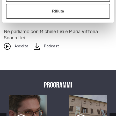
SPECCHIO DELLE MIE TRAME. INCONTRI RAVVICINATI CON LA
COMPAGNIA ERT. DIZIONARIO ILLUSTRATO DELLA PANGEA
Rifiuta
17 novembre 2020
Ne parliamo con Michele Lisi e Maria Vittoria
Scarlattei
download
Ascolta
Podcast
Programmi