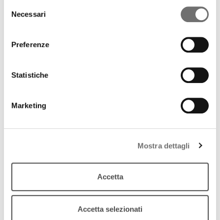
Selezione
permanente di ERT Fondazione)
Necessari
del
download
Ascolta
Podcast
consenso
Preferenze
Statistiche
Marketing
Mostra dettagli
Accetta
Accetta selezionati
Specchio delle mie trame