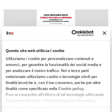
Questo sito web utilizza i cookie
Utilizziamo i cookie per personalizzare contenuti e
annunci, per garantire la funzionalità dei social media e
per analizzare il nostro traffico. Noi e terze parti
selezionate utilizziamo cookie o tecnologie simili per
La stanza dei Libri
finalità tecniche e, con il tuo consenso, anche per altre
Ravensbrück, 1945, di Lidia Beccaria Rolfi
finalità come specificato nella
Cookie policy.
27 gennaio 2021
Puoi acconsentire all’utilizzo di tali tecnologie utilizzando
il pulsante “Accetta”. Chiudendo questa informativa,
Leggono Michele Lisi, Elena Natucci, Cristiana
continui senza accettare.
Tramparulo, Jacopo Trebbi (Compagnia