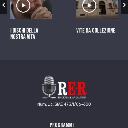
zio
Ascolta il servizio
Ascolta il ser
I dischi della
Vite da Collezione
nostra vita
Num. Lic. SIAE 473/I/06-600
Programmi