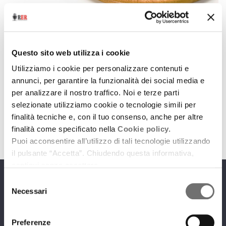
Archivio / Prodotti tipici e sagre
Mandorlato al cioccolato di Modigliana
Questo sito web utilizza i cookie
5 novembre 2014
Utilizziamo i cookie per personalizzare contenuti e
annunci, per garantire la funzionalità dei social media e
Ricetta segreta per il paradisiaco dolce a base di
per analizzare il nostro traffico. Noi e terze parti
cacao, mandorle e ben 15 spezie
selezionate utilizziamo cookie o tecnologie simili per
download
Ascolta
Podcast
finalità tecniche e, con il tuo consenso, anche per altre
finalità come specificato nella
Cookie policy.
Puoi acconsentire all’utilizzo di tali tecnologie utilizzando
il pulsante “Accetta”. Chiudendo questa informativa,
continui senza accettare.
Selezione
Programmi
Necessari
del
consenso
Preferenze