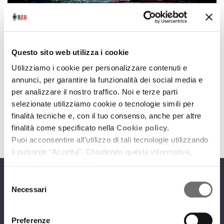
Dance Land
Dance Land | Marzo 26
Questo sito web utilizza i cookie
2 marzo 2026
Utilizziamo i cookie per personalizzare contenuti e
annunci, per garantire la funzionalità dei social media e
Gli imperdibili appuntamenti di danza scelti per noi
per analizzare il nostro traffico. Noi e terze parti
da Carmelo Zapparrata
selezionate utilizziamo cookie o tecnologie simili per
download
Ascolta
Podcast
finalità tecniche e, con il tuo consenso, anche per altre
finalità come specificato nella
Cookie policy.
Puoi acconsentire all’utilizzo di tali tecnologie utilizzando
il pulsante “Accetta”. Chiudendo questa informativa,
continui senza accettare.
Selezione
Programmi
Necessari
del
consenso
Preferenze