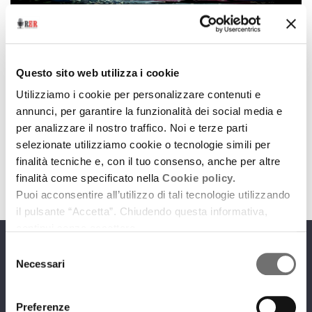
Dance Land
Dance Land | Marzo 26
Questo sito web utilizza i cookie
2 marzo 2026
Utilizziamo i cookie per personalizzare contenuti e
annunci, per garantire la funzionalità dei social media e
Gli imperdibili appuntamenti di danza scelti per noi
per analizzare il nostro traffico. Noi e terze parti
da Carmelo Zapparrata
selezionate utilizziamo cookie o tecnologie simili per
download
Ascolta
Podcast
finalità tecniche e, con il tuo consenso, anche per altre
finalità come specificato nella
Cookie policy.
Puoi acconsentire all’utilizzo di tali tecnologie utilizzando
il pulsante “Accetta”. Chiudendo questa informativa,
continui senza accettare.
Selezione
Programmi
Necessari
del
consenso
Preferenze