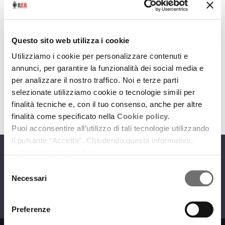
Dance Land
Questo sito web utilizza i cookie
Dance Land. Luglio/Agosto
Utilizziamo i cookie per personalizzare contenuti e
6 luglio 2022
annunci, per garantire la funzionalità dei social media e
per analizzare il nostro traffico. Noi e terze parti
download
Ascolta
Podcast
selezionate utilizziamo cookie o tecnologie simili per
finalità tecniche e, con il tuo consenso, anche per altre
finalità come specificato nella
Cookie policy.
Puoi acconsentire all’utilizzo di tali tecnologie utilizzando
il pulsante “Accetta”. Chiudendo questa informativa,
continui senza accettare.
Programmi
Selezione
Necessari
del
consenso
Preferenze