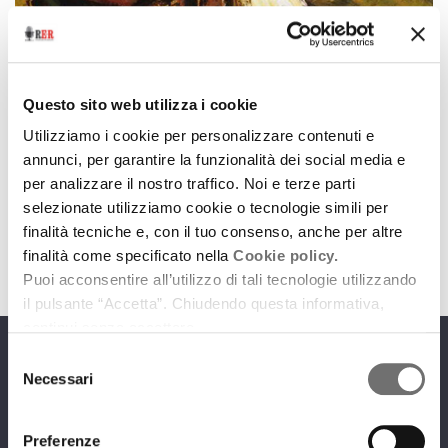
Archivio / Mani di questa terra
A Bologna la mostra “sospesa”
Questo sito web utilizza i cookie
3 novembre 2017
Utilizziamo i cookie per personalizzare contenuti e
annunci, per garantire la funzionalità dei social media e
Protagonisti i muralisti messicani Orozco, Rivera e
per analizzare il nostro traffico. Noi e terze parti
Siqueiros
selezionate utilizziamo cookie o tecnologie simili per
download
Ascolta
Podcast
finalità tecniche e, con il tuo consenso, anche per altre
finalità come specificato nella
Cookie policy.
Puoi acconsentire all’utilizzo di tali tecnologie utilizzando
il pulsante “Accetta”. Chiudendo questa informativa,
continui senza accettare.
Selezione
Programmi
Necessari
del
consenso
Preferenze