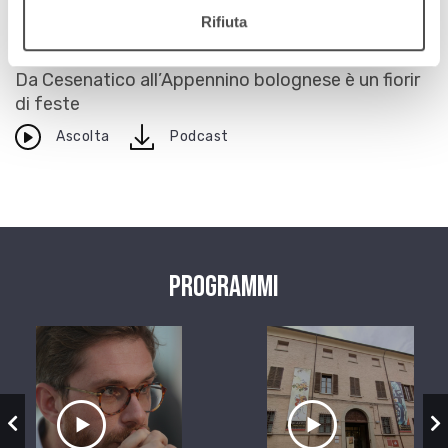
Sagre d’autunno
Rifiuta
27 ottobre 2010
Da Cesenatico all’Appennino bolognese è un fiorir
di feste
download
Ascolta
Podcast
Programmi
zio
Ascolta il servizio
Ascolta il ser