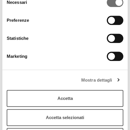
gustosa
Necessari
del
download
Ascolta
Podcast
consenso
Preferenze
Statistiche
Marketing
Mostra dettagli
Accetta
Accetta selezionati
Archivio / Prodotti tipici e sagre