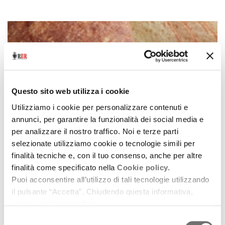
Questo sito web utilizza i cookie
Utilizziamo i cookie per personalizzare contenuti e
annunci, per garantire la funzionalità dei social media e
per analizzare il nostro traffico. Noi e terze parti
selezionate utilizziamo cookie o tecnologie simili per
finalità tecniche e, con il tuo consenso, anche per altre
La ricetta
finalità come specificato nella
Cookie policy.
Pane alla ricotta
Puoi acconsentire all’utilizzo di tali tecnologie utilizzando
il pulsante “Accetta”. Chiudendo questa informativa,
10 ottobre 2012
continui senza accettare.
Dalla montagna modenese una ricetta insolita e
Selezione