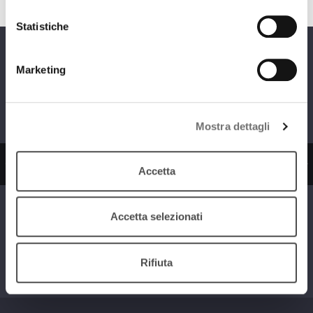
Statistiche
Programmi
Marketing
Mostra dettagli
zio
Ascolta il servizio
Ascolta il ser
Accetta
Accetta selezionati
I dischi della
Vite da Collezione
nostra vita
Rifiuta