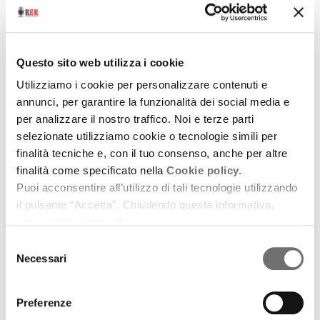
Questo sito web utilizza i cookie
Utilizziamo i cookie per personalizzare contenuti e
annunci, per garantire la funzionalità dei social media e
per analizzare il nostro traffico. Noi e terze parti
selezionate utilizziamo cookie o tecnologie simili per
Eventi live
finalità tecniche e, con il tuo consenso, anche per altre
Come funziona un’etichetta indipendente? Paolo Fresu
finalità come specificato nella
Cookie policy.
e Luca Devito raccontano Tǔk Music
Puoi acconsentire all’utilizzo di tali tecnologie utilizzando
il pulsante “Accetta”. Chiudendo questa informativa,
5 febbraio 2021
continui senza accettare.
Dagli studi Fonoprint, conduce Pierfrancesco
Selezione
Pacoda
Necessari
del
consenso
download
Ascolta
Podcast
Preferenze