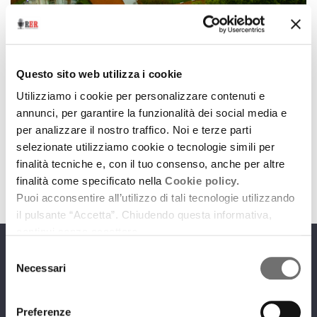
Archivio / Emilia-Romagna per il mondo
Un'argentina a Bologna
Questo sito web utilizza i cookie
17 febbraio 2015
Utilizziamo i cookie per personalizzare contenuti e
annunci, per garantire la funzionalità dei social media e
Intervista a Patricia Eterovic, stagista del corso di
per analizzare il nostro traffico. Noi e terze parti
formazione "Boomerang".
selezionate utilizziamo cookie o tecnologie simili per
download
Ascolta
Podcast
finalità tecniche e, con il tuo consenso, anche per altre
finalità come specificato nella
Cookie policy.
Puoi acconsentire all’utilizzo di tali tecnologie utilizzando
il pulsante “Accetta”. Chiudendo questa informativa,
continui senza accettare.
Selezione
Programmi
Necessari
del
consenso
Preferenze