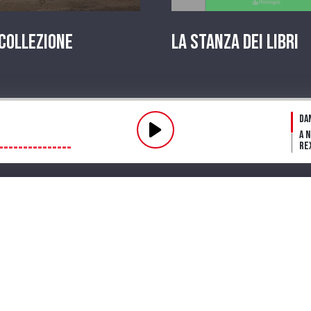
 Collezione
La stanza dei Libri
Pl
Da
A 
Re
Fl
fin
Fu
Dar
ve
mi
Streaming
Playlist
PODCAST
Pr
La 
in
A 
Te
Lo
in 