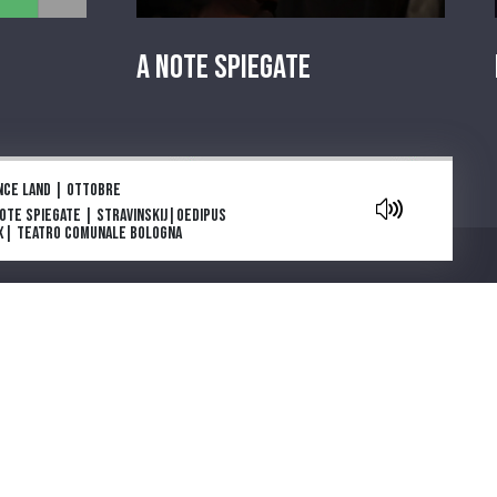
A Note Spiegate
aylist
nce land | Ottobre
Note Spiegate | Stravinskij|Oedipus
x| Teatro Comunale Bologna
owers are blooming in Antarctica: la
e e l’inizio
ga e morte di Tolstoj di Stefan Zweig
ia Deflorian porta in scena La
getariana, romanzo della scrittrice
Chi siamo
emio Nobel Han Kang
parola che cura. "Come gli Uccelli",
 scena il capolavoro di Mouawad
note spiegate | Carmen |Bizet |
atro Regio di Parma
ntano da Cinecittà. Una serie podcast
cinque puntate ideata e scritta da