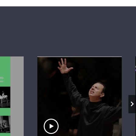
io
Ascolta il servizio