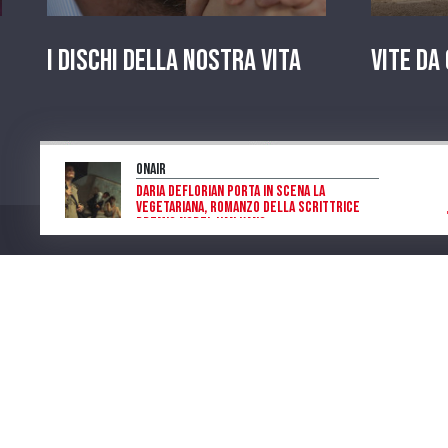
I dischi della nostra vita
Vite da
OnAir
Daria Deflorian porta in scena La
vegetariana, romanzo della scrittrice
Premio Nobel Han Kang
Piera Raimondi
Program
Num. Lic. SIAE 473/I/06-600