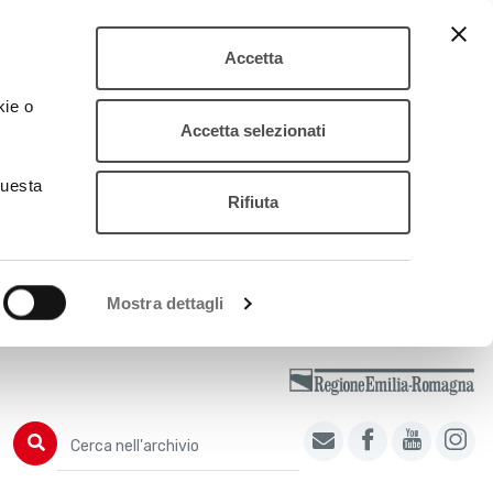
Accetta
kie o
Accetta selezionati
questa
Rifiuta
Mostra dettagli
Cerca nell'archivio
Cerca