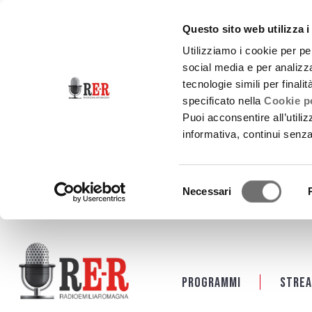
Questo sito web utilizza i
Utilizziamo i cookie per pe
social media e per analizza
tecnologie simili per finali
specificato nella
Cookie po
Puoi acconsentire all’utili
informativa, continui senz
Selezione
Necessari
del
consenso
Salta al contenuto principale
Programmi
Strea