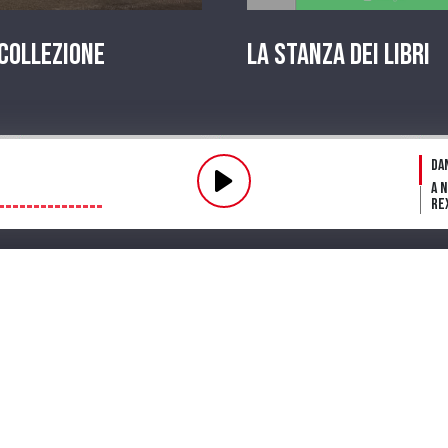
 Collezione
La stanza dei Libri
Pl
Da
A 
Re
Fl
fin
Fu
Dar
ve
mi
Streaming
Playlist
PODCAST
Pr
La 
in
A 
Te
Lo
in 