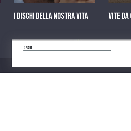
I dischi della nostra vita
Vite da
OnAir
Program
Num. Lic. SIAE 473/I/06-600