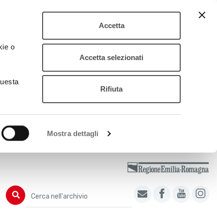
Accetta
kie o
Accetta selezionati
questa
Rifiuta
Mostra dettagli
Cerca nell'archivio
Cerca