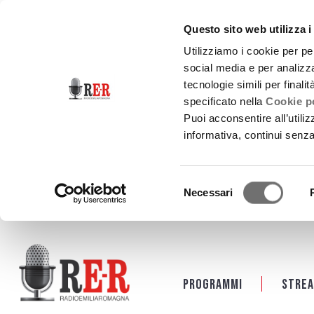
Questo sito web utilizza i
Utilizziamo i cookie per pe
social media e per analizza
tecnologie simili per finali
specificato nella
Cookie po
Puoi acconsentire all’utili
informativa, continui senz
Selezione
Necessari
del
consenso
Salta al contenuto principale
Programmi
Strea