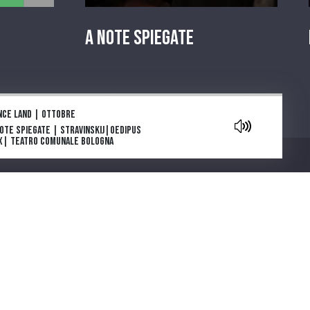
A Note Spiegate
aylist
nce land | Ottobre
Note Spiegate | Stravinskij|Oedipus
x| Teatro Comunale Bologna
owers are blooming in Antarctica: la
e e l’inizio
ga e morte di Tolstoj di Stefan Zweig
ia Deflorian porta in scena La
getariana, romanzo della scrittrice
Chi siamo
emio Nobel Han Kang
parola che cura. "Come gli Uccelli",
 scena il capolavoro di Mouawad
note spiegate | Carmen |Bizet |
atro Regio di Parma
ntano da Cinecittà. Una serie podcast
cinque puntate ideata e scritta da