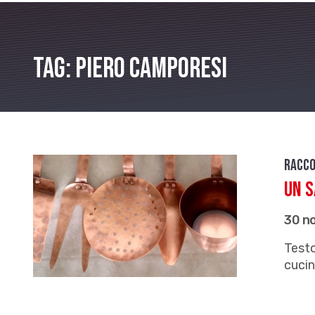
Tag: Piero Camporesi
Racco
Un s
30 n
Testo
cucin