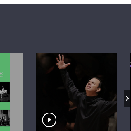
io
Ascolta il servizio