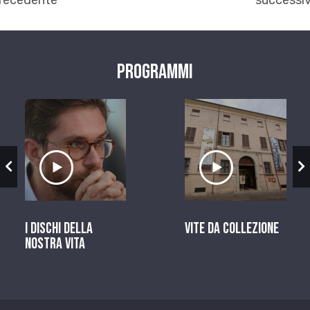
recedente
successi
Programmi
zio
Ascolta il servizio
Ascolta il ser
I dischi della
Vite da Collezione
nostra vita