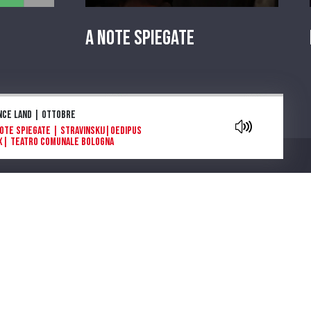
A Note Spiegate
aylist
nce land | Ottobre
Note Spiegate | Stravinskij|Oedipus
x| Teatro Comunale Bologna
owers are blooming in Antarctica: la
e e l’inizio
ga e morte di Tolstoj di Stefan Zweig
ia Deflorian porta in scena La
getariana, romanzo della scrittrice
Chi siamo
emio Nobel Han Kang
parola che cura. "Come gli Uccelli",
 scena il capolavoro di Mouawad
note spiegate | Carmen |Bizet |
atro Regio di Parma
ntano da Cinecittà. Una serie podcast
cinque puntate ideata e scritta da