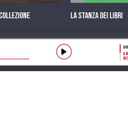
 Collezione
La stanza dei Libri
Pl
Da
A 
Re
Fl
fin
Fu
Dar
ve
mi
Streaming
Playlist
PODCAST
Pr
La 
in
A 
Te
Lo
in 