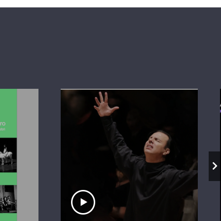
io
Ascolta il servizio