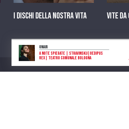
I dischi della nostra vita
Vite da
OnAir
A Note Spiegate | Stravinskij|Oedipus
Rex| Teatro Comunale Bologna
Piera Raimondi
Program
Num. Lic. SIAE 473/I/06-600