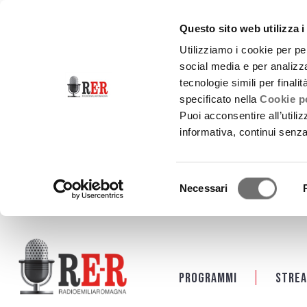
Questo sito web utilizza i
Utilizziamo i cookie per pe
social media e per analizza
tecnologie simili per finali
specificato nella
Cookie po
Puoi acconsentire all’utili
informativa, continui senz
Selezione
Necessari
del
consenso
Salta al contenuto principale
Programmi
Strea