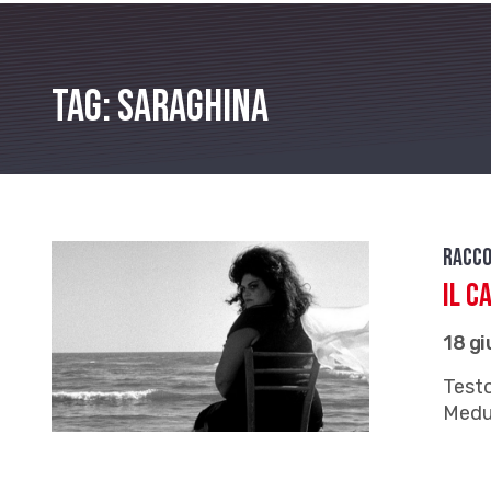
Tag: Saraghina
Racco
Il c
18 g
Testo
Medu