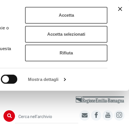
Accetta
kie o
Accetta selezionati
questa
Rifiuta
Mostra dettagli
Cerca nell'archivio
Cerca