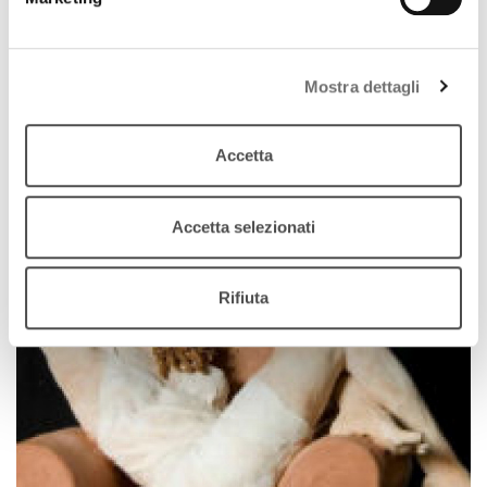
Alla Pinacoteca Civica di Cento in mostra le opere
dello scultore Cesare Tiazzi 1743-1809
Mostra dettagli
download
Ascolta
Podcast
Accetta
Accetta selezionati
Rifiuta