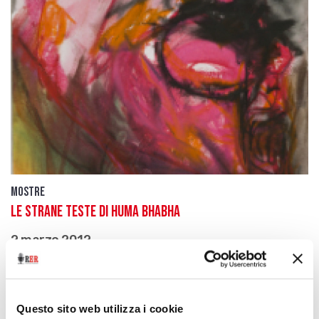
Mostre
Le strane teste di Huma Bhabha
2 marzo 2012
Alla Collezione Maramotti di Reggio Emilia sono
esposti i lavori dell’artista pakistana
download
Ascolta
Podcast
Questo sito web utilizza i cookie