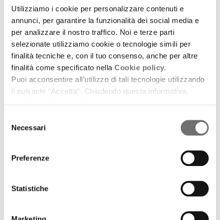
Utilizziamo i cookie per personalizzare contenuti e
annunci, per garantire la funzionalità dei social media e
per analizzare il nostro traffico. Noi e terze parti
selezionate utilizziamo cookie o tecnologie simili per
finalità tecniche e, con il tuo consenso, anche per altre
finalità come specificato nella
Cookie policy.
Puoi acconsentire all’utilizzo di tali tecnologie utilizzando
il pulsante “Accetta”. Chiudendo questa informativa,
continui senza accettare.
Selezione
Necessari
del
consenso
Preferenze
Mostre
Statistiche
Il fascino della terracotta
9 dicembre 2011
Marketing