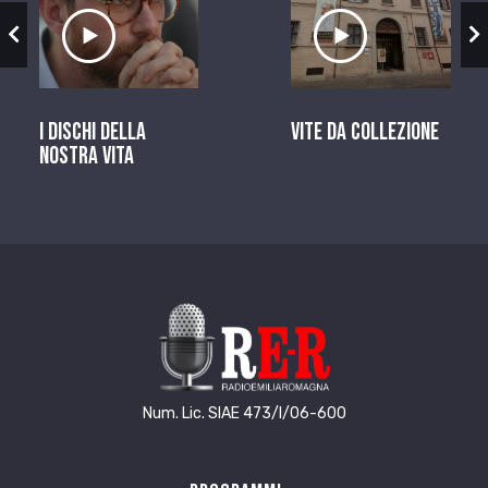
zio
Ascolta il servizio
Ascolta il ser
I dischi della
Vite da Collezione
nostra vita
Num. Lic. SIAE 473/I/06-600