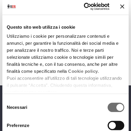
Archivio / Scelto per voi
Rumba de Bodas
Questo sito web utilizza i cookie
Utilizziamo i cookie per personalizzare contenuti e
15 ottobre 2014
annunci, per garantire la funzionalità dei social media e
E il loro nuovo disco dal titolo Karnaval Fou
per analizzare il nostro traffico. Noi e terze parti
selezionate utilizziamo cookie o tecnologie simili per
download
Ascolta
Podcast
finalità tecniche e, con il tuo consenso, anche per altre
finalità come specificato nella
Cookie policy.
Puoi acconsentire all’utilizzo di tali tecnologie utilizzando
il pulsante “Accetta”. Chiudendo questa informativa,
continui senza accettare.
Programmi
Selezione
Necessari
del
consenso
Preferenze