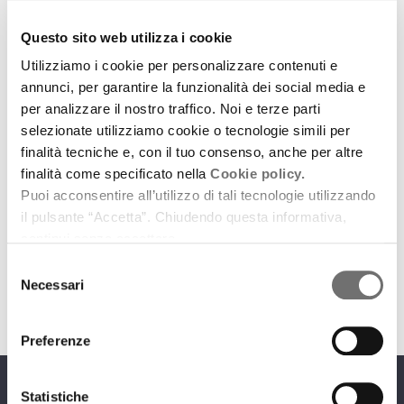
Questo sito web utilizza i cookie
Utilizziamo i cookie per personalizzare contenuti e
annunci, per garantire la funzionalità dei social media e
per analizzare il nostro traffico. Noi e terze parti
selezionate utilizziamo cookie o tecnologie simili per
Emilia-Romagna Music Commission
finalità tecniche e, con il tuo consenso, anche per altre
Quasi mai Luca Mazzieri… Luca Mazzieri Quasi Mai
finalità come specificato nella
Cookie policy.
Puoi acconsentire all’utilizzo di tali tecnologie utilizzando
2 dicembre 2022
il pulsante “Accetta”. Chiudendo questa informativa,
continui senza accettare.
Intervista a Luca Mazzieri
Selezione
download
Ascolta
Podcast
Necessari
del
consenso
Preferenze
Statistiche