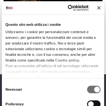
Emilia-Romagna Music Commission
Suono Grasso #1: un viaggio nella musica sperimentale
Questo sito web utilizza i cookie
da Bologna a Londra
Utilizziamo i cookie per personalizzare contenuti e
2 marzo 2023
annunci, per garantire la funzionalità dei social media e
per analizzare il nostro traffico. Noi e terze parti
Intervista a Roberto paci Dalò
selezionate utilizziamo cookie o tecnologie simili per
download
Ascolta
Podcast
finalità tecniche e, con il tuo consenso, anche per altre
finalità come specificato nella
Cookie policy.
Puoi acconsentire all’utilizzo di tali tecnologie utilizzando
il pulsante “Accetta”. Chiudendo questa informativa,
continui senza accettare.
Selezione
Programmi
Necessari
del
consenso
Preferenze