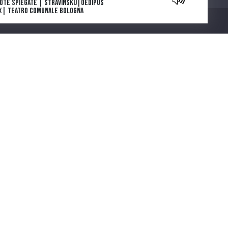
Note Spiegate | Stravinskij|Oedipus
x| Teatro Comunale Bologna
owers are blooming in Antarctica: la
e e l’inizio
ga e morte di Tolstoj di Stefan Zweig
ia Deflorian porta in scena La
getariana, romanzo della scrittrice
Chi siamo
emio Nobel Han Kang
parola che cura. "Come gli Uccelli",
 scena il capolavoro di Mouawad
note spiegate | Carmen |Bizet |
atro Regio di Parma
ntano da Cinecittà. Una serie podcast
cinque puntate ideata e scritta da
muele Govoni e prodotta da Ferrara
Città del Cinema
COOKIE POLICY