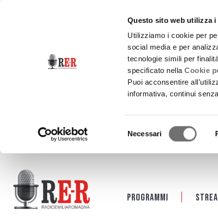
Questo sito web utilizza i
Utilizziamo i cookie per pe
social media e per analizza
tecnologie simili per finali
specificato nella
Cookie po
Puoi acconsentire all’utili
informativa, continui senz
Selezione
Necessari
del
consenso
Salta al contenuto principale
Programmi
Strea