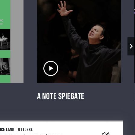
io
Ascolta il servizio
A Note Spiegate
aylist
nce land | Ottobre