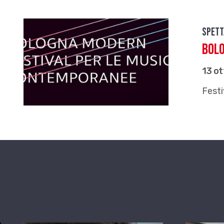
Spett
Bol
13 o
Fest