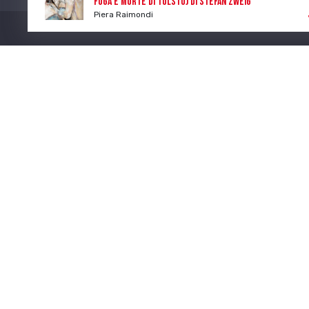
Fuga e morte di Tolstoj di Stefan Zweig
Piera Raimondi
Program
Num. Lic. SIAE 473/I/06-600
CONTATTI
I