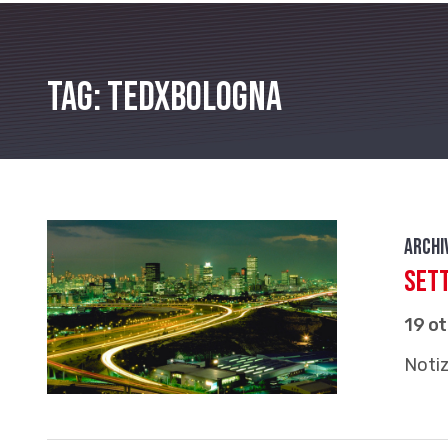
Tag: TedXBologna
Archi
Set
19 o
Notiz