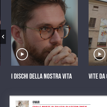
Ascolta il servizio
A
I dischi della nostra vita
Vite da
OnAir