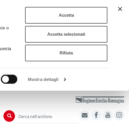
Accetta
kie o
Accetta selezionati
questa
Rifiuta
Mostra dettagli
Cerca nell'archivio
Cerca