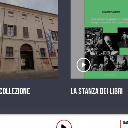
scolta il servizio
Ascolta il serviz
 Collezione
La stanza dei Libri
Pl
Da